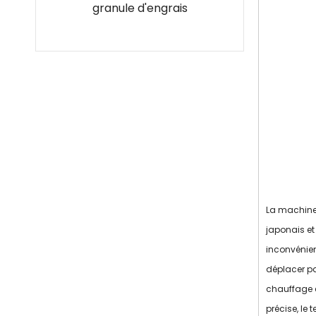
granule d'engrais
pharmaceutique
La machine 
japonais e
inconvénien
déplacer pa
chauffage e
précise, le