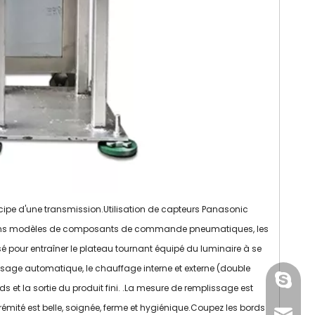
d'autocollants
boursouflure de Tablette
d'étiquetage de bouteilles
de haute précision
cipe d'une transmission.Utilisation de capteurs Panasonic
nciens modèles de composants de commande pneumatiques, les
é pour entraîner le plateau tournant équipé du luminaire à se
issage automatique, le chauffage interne et externe (double
gmpac
s et la sortie du produit fini. .La mesure de remplissage est
trémité est belle, soignée, ferme et hygiénique.Coupez les bords