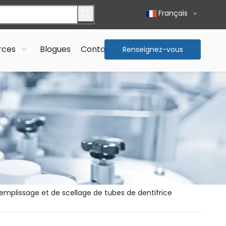
Français
rces
Blogues
Contactez-nous
Renseignez-vous
maintenant >>
emplissage et de scellage de tubes de dentifrice