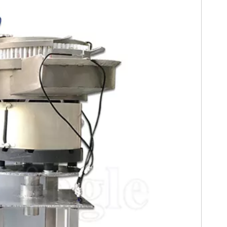
Fabrication de machines
Machine d'emballage
d'étiquetage
pharmaceutique
automatiques
automatique de