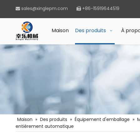
sales@xinglepm.com
+86-15919644519


Maison
Des produits
À propo
Maison
»
Des produits
»
Équipement d'emballage
»
M
entièrement automatique