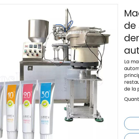
Ma
de 
den
au
La ma
autom
princi
restau
de la 
Quanti