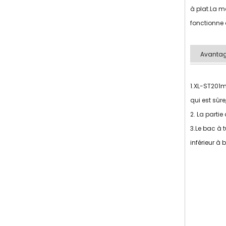
à plat.La m
fonctionne d
Avantag
1.XL-ST201m
qui est sûre
2. La partie
3.Le bac à 
inférieur à