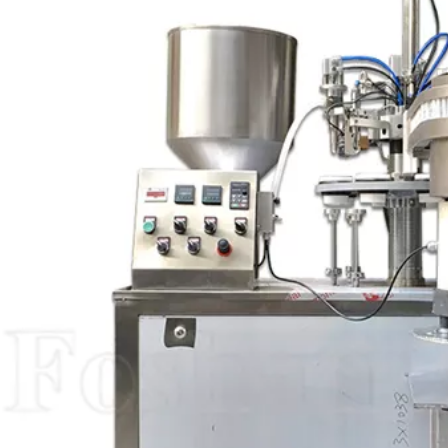
Machine de comptage de
Machine de capsulage
comprimés de capsules
automatique de bouchon
semi-automatiques
à vis de remplissage de