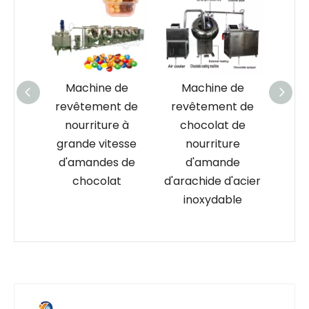
 de
Machine de
Machine de
t de
revêtement de
revêtement
pha
e à
chocolat de
chimique
de
esse
nourriture
automatique de
broy
s de
d'amande
comprimés de
de 
at
d'arachide d'acier
bonbons à
inoxydable
tambour rotatif