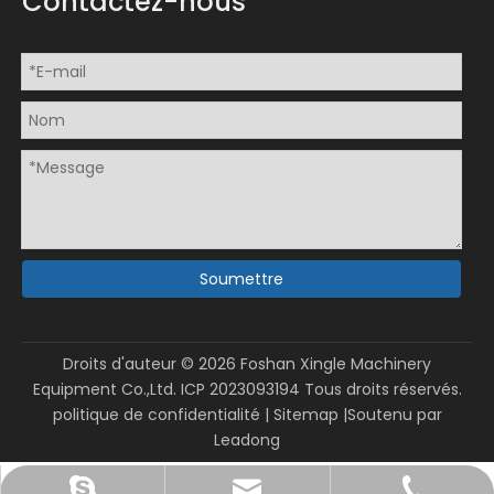
Contactez-nous
Soumettre
Droits d'auteur ©
2026
Foshan Xingle Machinery
Equipment Co.,Ltd.
ICP 2023093194
Tous droits réservés.
politique de confidentialité
|
Sitemap
|Soutenu par
Leadong
sales@xinglepm.com
+86-15919644519
gmpacky